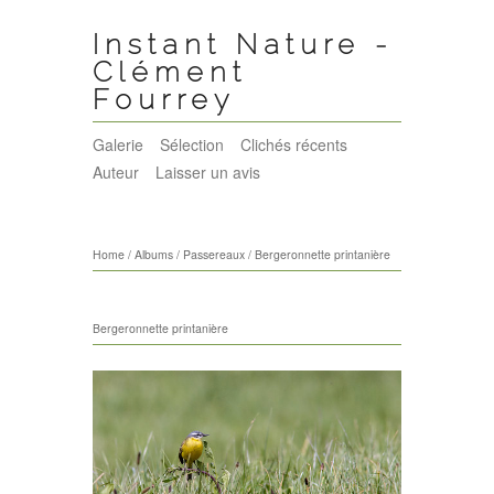
Instant Nature -
Clément
Fourrey
Galerie
Sélection
Clichés récents
Auteur
Laisser un avis
Home
/
Albums
/
Passereaux
/
Bergeronnette printanière
Bergeronnette printanière