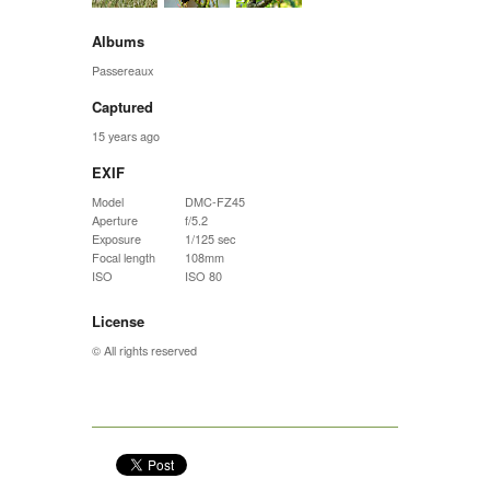
Albums
Passereaux
Captured
15 years ago
EXIF
Model
DMC-FZ45
Aperture
f/5.2
Exposure
1/125 sec
Focal length
108mm
ISO
ISO 80
License
© All rights reserved