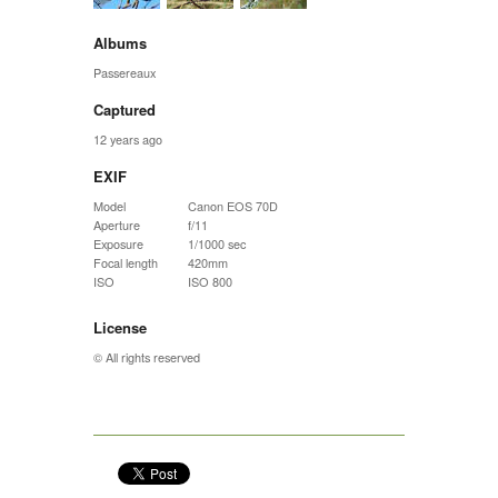
Albums
Passereaux
Captured
12 years ago
EXIF
Model
Canon EOS 70D
Aperture
f/11
Exposure
1/1000 sec
Focal length
420mm
ISO
ISO 800
License
© All rights reserved