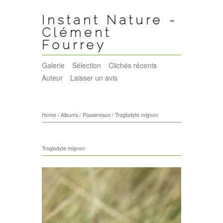
Instant Nature -
Clément
Fourrey
Galerie
Sélection
Clichés récents
Auteur
Laisser un avis
Home
/
Albums
/
Passereaux
/
Troglodyte mignon
Troglodyte mignon