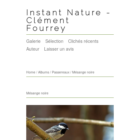
Instant Nature -
Clément
Fourrey
Galerie
Sélection
Clichés récents
Auteur
Laisser un avis
Home
/
Albums
/
Passereaux
/
Mésange noire
Mésange noire