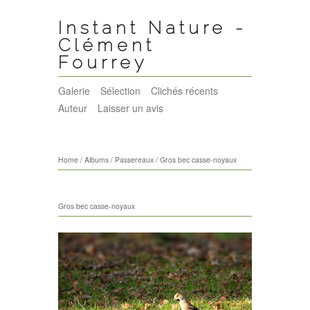
Instant Nature -
Clément
Fourrey
Galerie
Sélection
Clichés récents
Auteur
Laisser un avis
Home
/
Albums
/
Passereaux
/
Gros bec casse-noyaux
Gros bec casse-noyaux