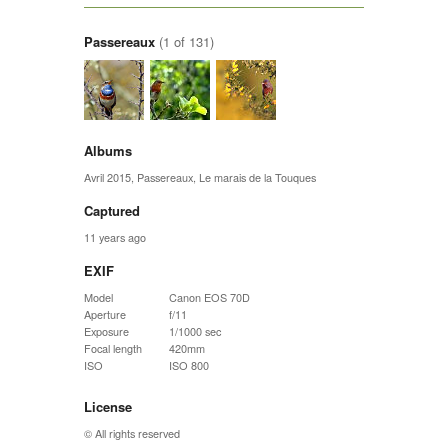
Passereaux
(1 of 131)
Albums
Avril 2015
,
Passereaux
,
Le marais de la Touques
Captured
11 years ago
EXIF
Model
Canon EOS 70D
Aperture
f/11
Exposure
1/1000 sec
Focal length
420mm
ISO
ISO 800
License
© All rights reserved