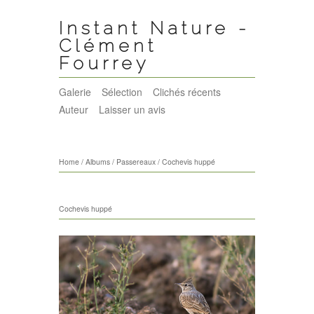
Instant Nature -
Clément
Fourrey
Galerie
Sélection
Clichés récents
Auteur
Laisser un avis
Home
/
Albums
/
Passereaux
/
Cochevis huppé
Cochevis huppé